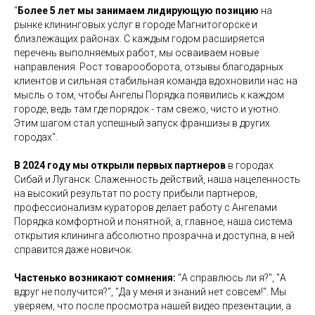
"
Более 5 лет мы занимаем лидирующую позицию
на
рынке клининговых услуг в городе Магнитогорске и
близлежащих районах. С каждым годом расширяется
перечень выполняемых работ, мы осваиваем новые
направления. Рост товарооборота, отзывы благодарных
клиентов и сильная стабильная команда вдохновили нас на
мысль о том, чтобы Ангелы Порядка появились к каждом
городе, ведь там где порядок - там свежо, чисто и уютно.
Этим шагом стал успешный запуск франшизы в других
городах".
В 2024 году мы открыли первых партнеров
в городах
Сибай и Луганск. Слаженность действий, наша нацеленность
на высокий результат по росту прибыли партнеров,
профессионализм кураторов делает работу с Ангелами
Порядка комфортной и понятной, а, главное, наша система
открытия клининга абсолютно прозрачна и доступна, в ней
справится даже новичок.
Частенько возникают сомнения:
"А справлюсь ли я?", "А
вдруг не получится?", "Да у меня и знаний нет совсем!". Мы
уверяем, что после просмотра нашей видео презентации, а