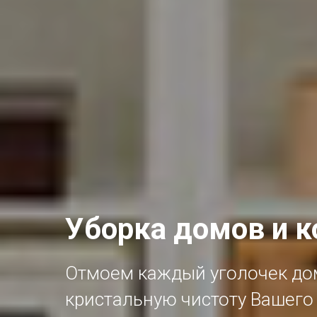
Уборка домов и 
Отмоем каждый уголочек до
кристальную чистоту Вашег