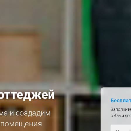
коттеджей
Бесплат
Заполните
ма и создадим
с Вами дл
о помещения