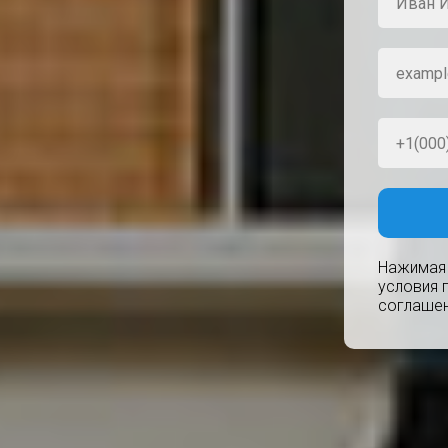
Нажимая 
условия 
соглаше