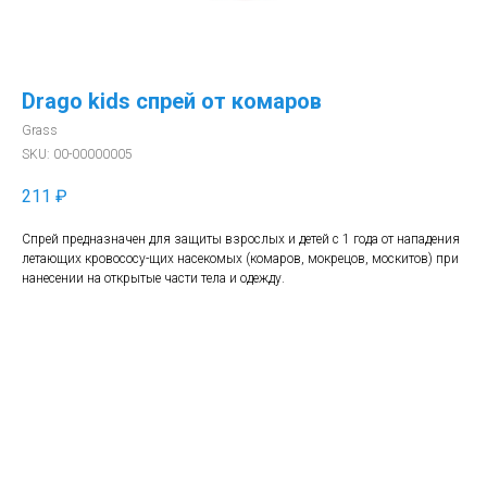
Drago kids спрей от комаров
Grass
SKU:
00-00000005
211
₽
Спрей предназначен для защиты взрослых и детей с 1 года от нападения
летающих кровососу-щих насекомых (комаров, мокрецов, москитов) при
нанесении на открытые части тела и одежду.