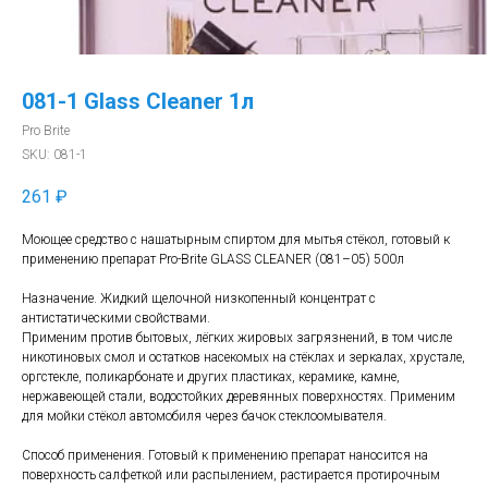
081-1 Glass Cleaner 1л
Pro Brite
SKU:
081-1
261
₽
Моющее средство с нашатырным спиртом для мытья стёкол, готовый к
применению препарат Pro-Brite GLASS CLEANER (081–05) 500л
Назначение. Жидкий щелочной низкопенный концентрат с
антистатическими свойствами.
Применим против бытовых, лёгких жировых загрязнений, в том числе
никотиновых смол и остатков насекомых на стёклах и зеркалах, хрустале,
оргстекле, поликарбонате и других пластиках, керамике, камне,
нержавеющей стали, водостойких деревянных поверхностях. Применим
для мойки стёкол автомобиля через бачок стеклоомывателя.
Способ применения. Готовый к применению препарат наносится на
поверхность салфеткой или распылением, растирается протирочным