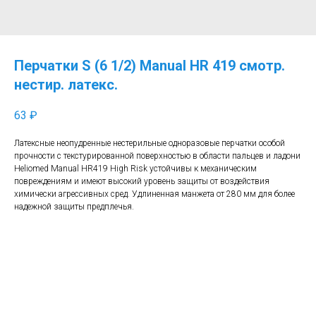
Перчатки S (6 1/2) Manual HR 419 смотр.
нестир. латекс.
63
₽
Латексные неопудренные нестерильные одноразовые перчатки особой
прочности с текстурированной поверхностью в области пальцев и ладони
Heliomed Manual HR419 High Risk устойчивы к механическим
повреждениям и имеют высокий уровень защиты от воздействия
химически агрессивных сред. Удлиненная манжета от 280 мм для более
надежной защиты предплечья.