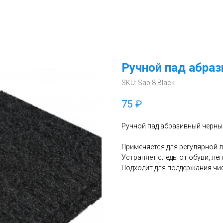
Ручной пад абра
SKU:
Sab 8 Black
75
₽
Ручной пад абразивный черны
Применяется для регулярной 
Устраняет следы от обуви, ле
Подходит для поддержания чис