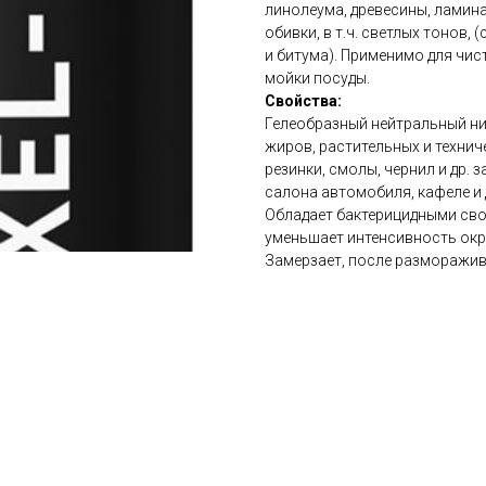
линолеума, древесины, ламина
обивки, в т.ч. светлых тонов, 
и битума). Применимо для чис
мойки посуды.
Свойства:
Гелеобразный нейтральный ни
жиров, растительных и технич
резинки, смолы, чернил и др. 
салона автомобиля, кафеле и д
Обладает бактерицидными сво
уменьшает интенсивность окр
Замерзает, после разморажива