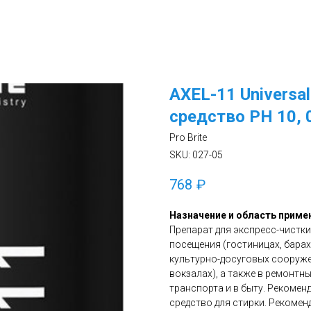
AXEL-11 Universa
средство РН 10, 
Pro Brite
SKU:
027-05
768
₽
Назначение и область приме
Препарат для экспресс-чистк
посещения (гостиницах, барах
культурно-досуговых сооружен
вокзалах), а также в ремонтны
транспорта и в быту. Рекоменд
средство для стирки. Рекомен