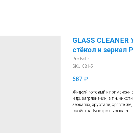
GLASS CLEANER У
стёкол и зеркал Р
Pro Brite
SKU:
081-5
687
₽
Жидкий готовый к применению
и др. загрязнений, в т.ч. ник
зеркалах, хрустале, оргстекле
свойства. Быстро высыхает.