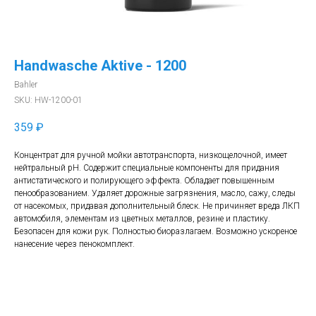
Handwasche Aktive - 1200
Bahler
SKU:
HW-1200-01
359
₽
Концентрат для ручной мойки автотранспорта, низкощелочной, имеет
нейтральный pH. Содержит специальные компоненты для придания
антистатического и полирующего эффекта. Обладает повышенным
пенообразованием. Удаляет дорожные загрязнения, масло, сажу, следы
от насекомых, придавая дополнительный блеск. Не причиняет вреда ЛКП
автомобиля, элементам из цветных металлов, резине и пластику.
Безопасен для кожи рук. Полностью биоразлагаем. Возможно ускореное
нанесение через пенокомплект.