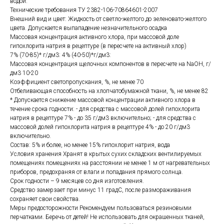
водой.
Технические требования ТУ 2382-106-70864601-2007
Внешний вид и цвет: Жидкость от светло-желтого до зеленовато-желтого
цвета. Допускается выпападение незначительного осадка
Массовая концентрация активного хлора, при массовой доле
гипохлорита натрия в рецептуре (в пересчете на активный хлор)
7% (70-85)* г/дм3: 4% (40-50)*г/дм3:
Массовая концентрация щелочных компонентов в пересчете на NaОН, г/
дм3 10-20
Коэффициент светопропускания, %, не менее 70
Отбеливающая способность на хлопчатобумажной ткани, %, не менее 82
* Допускается снижение массовой концентрации активного хлора в
течение срока годности: - для средства с массовой долей гипохлорита
натрия в рецептуре 7% - до 35 г/дм3 включительно; - для средства с
массовой долей гипохлорита натрия в рецептуре 4% - до 20 г/дм3
включительно.
Состав: 5% и более, но менее 15% гипохлорит натрия, вода
Условия хранения Хранят в крытых сухих складских вентилируемых
помещениях помещениях на расстоянии не менее 1 м от нагревательных
приборов, предохраняя от влаги и попадания прямого солнца.
Срок годности – 9 месяцев со дня изготовления.
Средство замерзает при минус 11 градС, после размораживания
сохраняет свои свойства.
Меры предосторожности Рекомендуем пользоваться резиновыми
перчатками. Беречь от детей! Не использовать для окрашенных тканей,