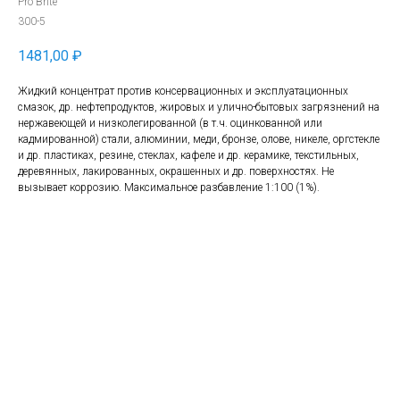
Pro Brite
300-5
1481,00
₽
Жидкий концентрат против консервационных и эксплуатационных
смазок, др. нефтепродуктов, жировых и улично-бытовых загрязнений на
нержавеющей и низколегированной (в т.ч. оцинкованной или
кадмированной) стали, алюминии, меди, бронзе, олове, никеле, оргстекле
и др. пластиках, резине, стеклах, кафеле и др. керамике, текстильных,
деревянных, лакированных, окрашенных и др. поверхностях. Не
вызывает коррозию. Максимальное разбавление 1:100 (1%).