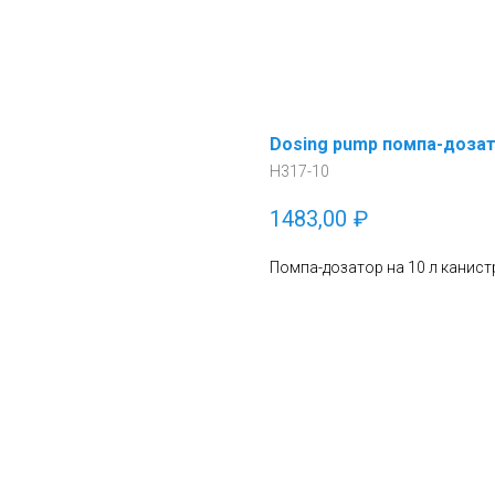
Dosing pump помпа-дозато
H317-10
1483,00
₽
Помпа-дозатор на 10 л канистр